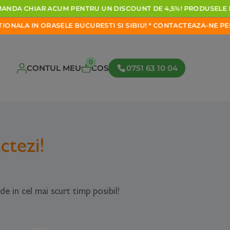
NDA
CHIAR
ACUM
PENTRU
UN
DISCOUNT
DE
4,5%!
PRODUSELE
D
NALA
IN
ORASELE
BUCURESTI
SI
SIBIU!
*
CONTACTEAZA-NE
PENT
0
CONTUL MEU
COS
0751 63 10 04
ctezi!
de in cel mai scurt timp posibil!