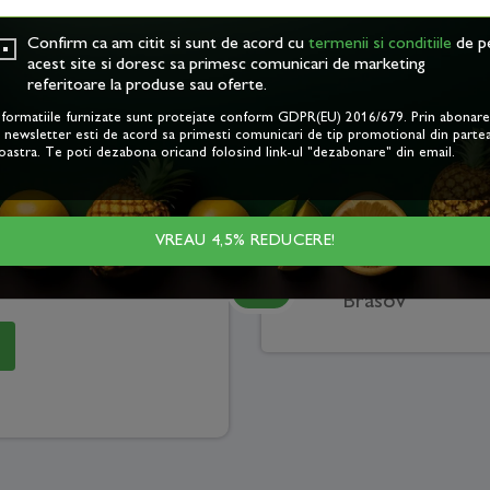
Confirm ca am citit si sunt de acord cu
termenii si conditiile
de p
acest site si doresc sa primesc comunicari de marketing
referitoare la produse sau oferte.
Punct de l
nformatiile furnizate sunt protejate conform GDPR(EU) 2016/679. Prin abonar
Cluj Napoca
a newsletter esti de acord sa primesti comunicari de tip promotional din parte
oastra. Te poti dezabona oricand folosind link-ul "dezabonare" din email.
VREAU 4,5% REDUCERE!
iile de
Sediu cent
Brasov