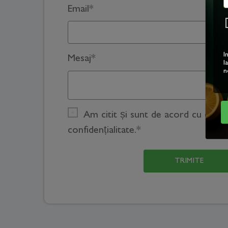
Email
*
I
Mesaj
*
l
n
Am citit și sunt de acord cu condiț
confidențialitate.*
TRIMITE