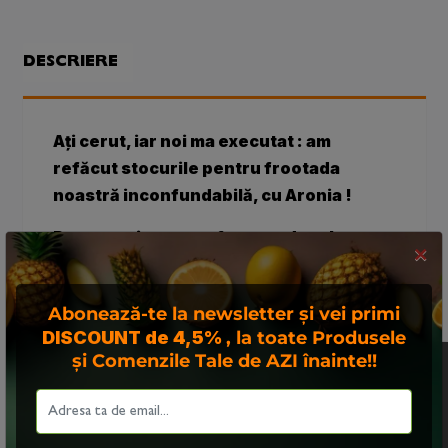
DESCRIERE
Ați cerut, iar noi ma executat : am
refăcut stocurile pentru frootada
noastră inconfundabilă, cu Aronia !
Pentru cei care prefera produsul care
×
are la bază un gust plin de vitamina C a
limonadei și sucul aromat de ARONIA,
Abonează-te la newsletter și vei primi
gata de servit, avem băutura preferată
DISCOUNT de 4,5%
, la toate Produsele
de sportivi, mari și mici !
și Comenzile Tale de AZI înainte!!
Acest site foloseste
"cookies". Navigand in
Ce este diferit la Frootada de Aronia ?
continuare, va exprimati
Aceeași combinație apreciată de cei tineri care
acordul asupra folosirii
preferă întotdeauna gustul plăcut, frootada de
acestora. Vezi
politica