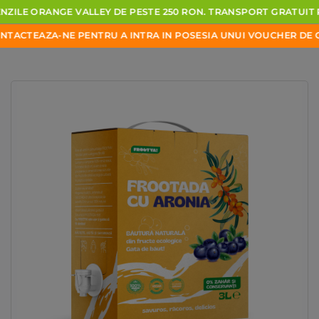
ZILE
ORANGE
VALLEY
DE
PESTE
250
RON.
TRANSPORT
GRATUIT
P
ACTEAZA-NE
PENTRU
A
INTRA
IN
POSESIA
UNUI
VOUCHER DE CU