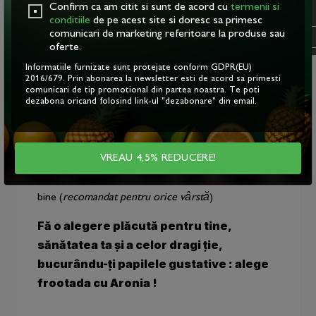
Confirm ca am citit si sunt de acord cu
termenii si
aronia este produsă DOAR din ingrediente
cookie
.
conditiile
de pe acest site si doresc sa primesc
naturale, bogată în vitamine și antioxidanți esențiali
comunicari de marketing referitoare la produse sau
OK
pentru buna funcționare a organismului.
oferte.
Informatiile furnizate sunt protejate conform GDPR(EU)
Sperăm că deja te-ai obișnuit : toate frootadele
2016/679. Prin abonarea la newsletter esti de acord sa primesti
sunt obținute din ingrediente 100% naturale, fără
comunicari de tip promotional din partea noastra. Te poti
dezabona oricand folosind link-ul "dezabonare" din email.
aditivi sau conservanți, păstrându-și intacte gustul și
proprietățile nutritive ale ingredientelor precum
ARONIA.
VREAU 4,5% REDUCERE!
Recomandări și afecțiuni:
● Frootada cu Aronia - răceli de sezon, stare de
bine (
recomandat pentru orice vârstă
)
Fă o alegere plăcută pentru tine,
sănătatea ta și a celor dragi ție,
bucurându-ți papilele gustative : alege
frootada cu Aronia !