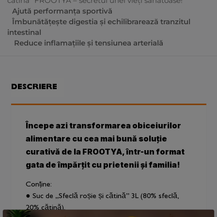
cătină” FROOTYA – secretul unei vieți sănătoase!
Ajută performanța sportivă
Îmbunătățește digestia și echilibrarează tranzitul
intestinal
Reduce inflamațiile și tensiunea arterială
DESCRIERE
Începe azi transformarea obiceiurilor
alimentare cu cea mai bună soluție
curativă de la FROOTYA, într-un format
gata de împărțit cu prietenii și familia!
Conține:
● Suc de „Sfeclă roșie și cătină” 3L (80% sfeclă,
20% cătină).