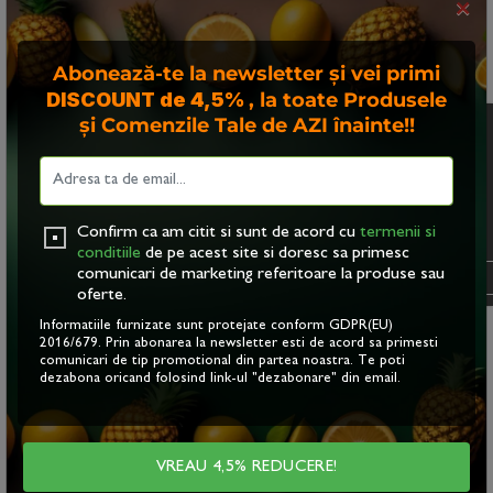
De ce să consumi suc de sfeclă roșie și cătină?
×
Acest suc natural este o sursă bogată de vitamine
și antioxidanți, esențiali pentru buna funcționare a
Abonează-te la newsletter și vei primi
tuturor funcțiilor organismului. Toate sucurile sunt
DISCOUNT de 4,5%
, la toate Produsele
obținute din ingrediente naturale, fără aditivi sau
și Comenzile Tale de AZI înainte!!
Acest site foloseste
conservanți, păstrându-și intacte gustul și
"cookies". Navigand in
proprietățile nutritive.
continuare, va exprimati
acordul asupra folosirii
Recomandări și afecțiuni:
acestora. Vezi
politica
Confirm ca am citit si sunt de acord cu
termenii si
● Suc de „Sfeclă roșie și cătină”- suport digestiv,
cookie
.
conditiile
de pe acest site si doresc sa primesc
imunitate, recuperare după efort fizic (recomandat
comunicari de marketing referitoare la produse sau
OK
pentru familii și seniori)
oferte.
Comandă acum sucul tău FROOTYA și
Informatiile furnizate sunt protejate conform GDPR(EU)
2016/679. Prin abonarea la newsletter esti de acord sa primesti
bucură-te de o viață mai sănătoasă și
comunicari de tip promotional din partea noastra. Te poti
dezabona oricand folosind link-ul "dezabonare" din email.
mai fericită!
VREAU 4,5% REDUCERE!